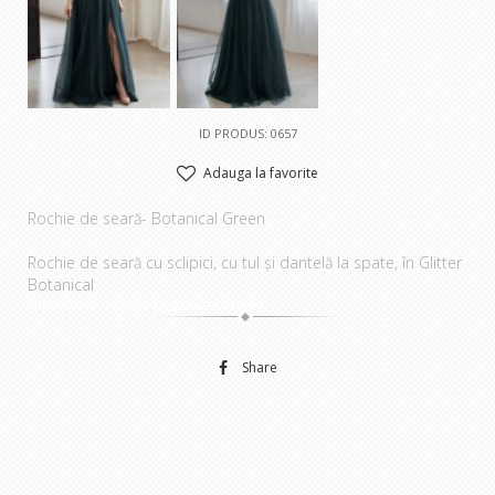
ID PRODUS: 0657
Adauga la favorite
Rochie de seară- Botanical Green
Rochie de seară cu sclipici, cu tul și dantelă la spate, în Glitter
Botanical
Rochie de seară- Botanical Green
Share