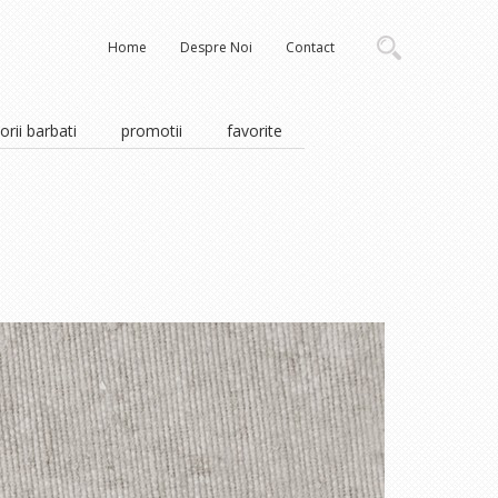
Home
Despre Noi
Contact
rii barbati
promotii
favorite